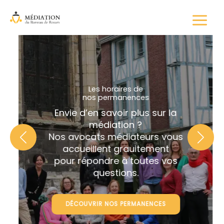
Aller
au
contenu
Les horaires de
nos permanences
Envie d’en savoir plus sur la
médiation ?
Nos avocats médiateurs vous
accueillent grauitement
pour répondre à toutes vos
questions.
DÉCOUVRIR NOS PERMANENCES