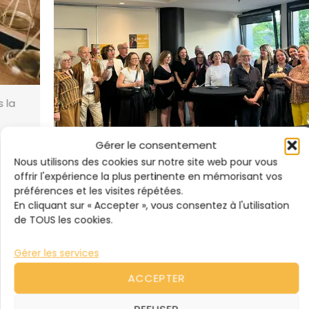
Gérer le consentement
Nous utilisons des cookies sur notre site web pour vous
offrir l'expérience la plus pertinente en mémorisant vos
25 ans à renouer les liens : le Centre de Médiation du
préférences et les visites répétées.
Barreau de Rouen célèbre ses 25 ans !
En cliquant sur « Accepter », vous consentez à l'utilisation
de TOUS les cookies.
Juillet 17, 2026
Gérer les services
LIRE LA SUITE
ACCEPTER
REFUSER