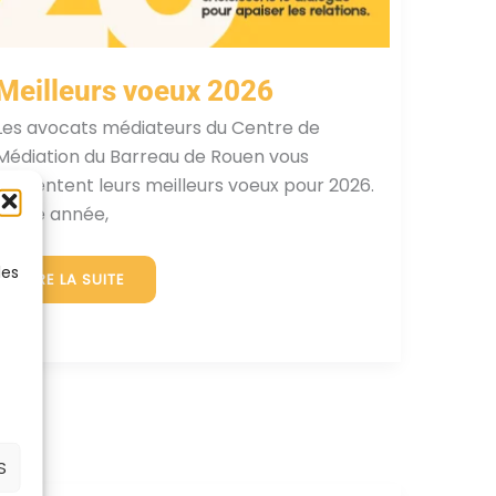
Meilleurs voeux 2026
Les avocats médiateurs du Centre de
Médiation du Barreau de Rouen vous
présentent leurs meilleurs voeux pour 2026.
Cette année,
les
MEILLEURS
LIRE LA SUITE
VOEUX
2026
S