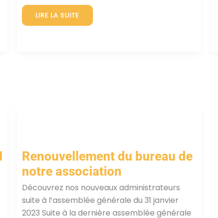
CONSEIL
LIRE LA SUITE
DE
L’EUROPE
À
STRASBOURG
LES
25
ET
26
MAI
2023
N
Renouvellement du bureau de
notre association
Découvrez nos nouveaux administrateurs
suite à l’assemblée générale du 31 janvier
2023 Suite à la dernière assemblée générale