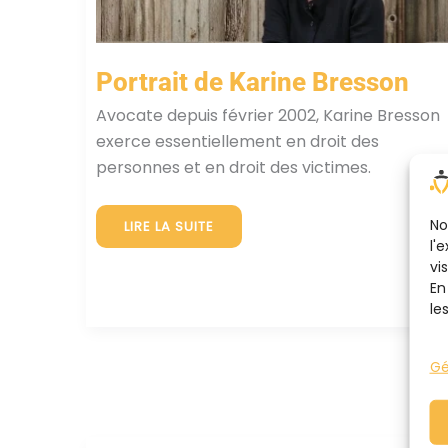
Portrait de Karine Bresson
Avocate depuis février 2002, Karine Bresson
exerce essentiellement en droit des
personnes et en droit des victimes.
No
PORTRAIT
LIRE LA SUITE
DE
l'
KARINE
BRESSON
vi
En
le
Gé