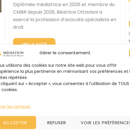
Diplômée médiatrice en 2026 et membre du
CMBR depuis 2026, Béatrice Ottaviani a
exercé la profession d’avocate spécialiste en
droit
PORTRAIT
LIRE LA SUITE
DE
BÉATRICE
Gérer le consentement
OTTAVIANI
us utilisons des cookies sur notre site web pour vous offrir
expérience la plus pertinente en mémorisant vos préférences et 
sites répétées.
 cliquant sur « Accepter », vous consentez à l'utilisation de TOUS
s cookies.
rer les services
ACCEPTER
REFUSER
VOIR LES PRÉFÉRENCE