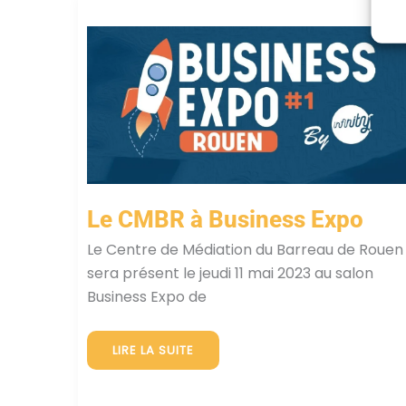
Le CMBR à Business Expo
Le Centre de Médiation du Barreau de Rouen
sera présent le jeudi 11 mai 2023 au salon
Business Expo de
LE
LIRE LA SUITE
CMBR
À
BUSINESS
EXPO