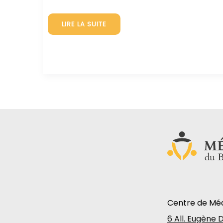
LE
LIRE LA SUITE
CMBR
PRESENT
AU
SALON
BUSINESS
EXPO
Centre de Méd
6 All. Eugène 