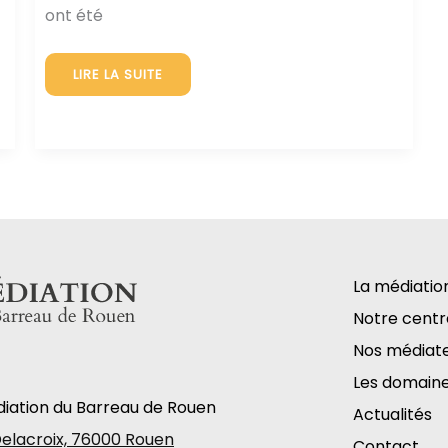
ont été
RENOUVELLEMENT
LIRE LA SUITE
DU
BUREAU
DE
NOTRE
ASSOCIATION
La médiatio
Notre centr
Nos médiat
Les domain
iation du Barreau de Rouen
Actualités
Delacroix, 76000 Rouen
Contact