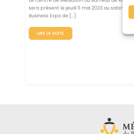
Le Centre de Médiation du Barreau de Rouen
sera présent le jeudi 11 mai 2023 au salon
Business Expo de […]
LE
LIRE LA SUITE
CMBR
À
BUSINESS
EXPO