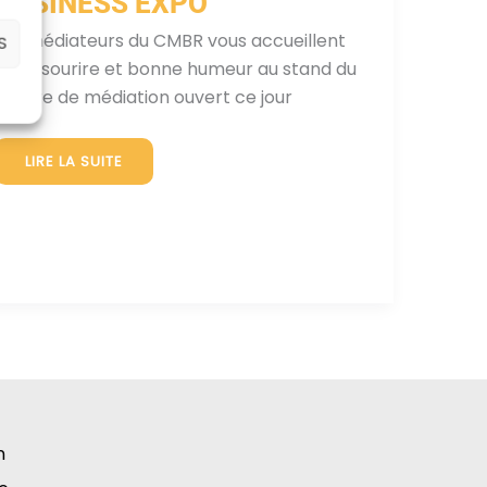
BUSINESS EXPO
Les médiateurs du CMBR vous accueillent
S
avec sourire et bonne humeur au stand du
centre de médiation ouvert ce jour
LE
LIRE LA SUITE
CMBR
PRESENT
AU
SALON
BUSINESS
EXPO
n