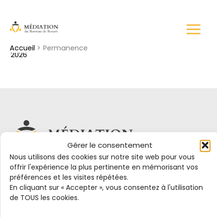
Aller
Permanence
au
contenu
Par
ricardo.osecommunication@gmail.com
/
juillet 7,
Accueil
Permanence
2026
Gérer le consentement
Nous utilisons des cookies sur notre site web pour vous
offrir l'expérience la plus pertinente en mémorisant vos
préférences et les visites répétées.
Centre de Médiation du Barreau de Rouen
En cliquant sur « Accepter », vous consentez à l'utilisation
6 All. Eugène Delacroix, 76000 Rouen
de TOUS les cookies.
02 44 84 65 67