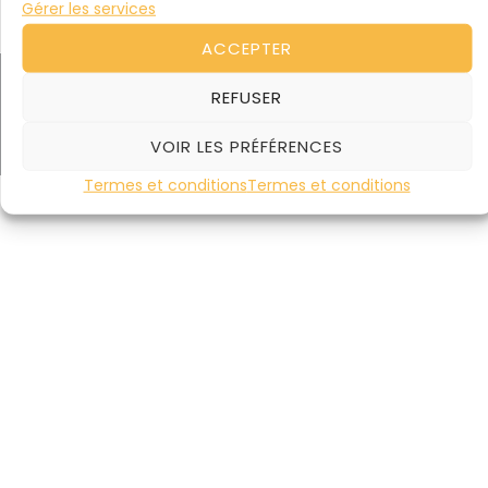
Gérer les services
ACCEPTER
© 2026 Centre de Médiation du Barreau de Rouen. Tous droit
REFUSER
réservés.
Termes et conditions
VOIR LES PRÉFÉRENCES
Termes et conditions
Termes et conditions